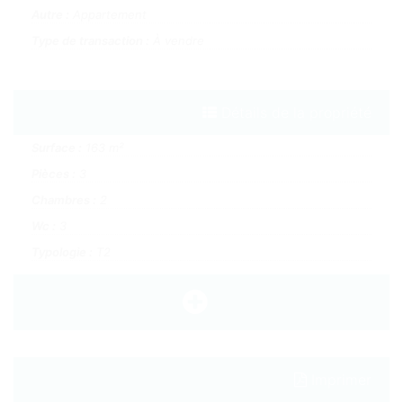
Autre :
Appartement
Type de transaction :
À vendre
Détails de la propriété
Surface :
163 m²
Pièces :
3
Chambres :
2
Wc :
3
Typologie :
T2
Imprimer