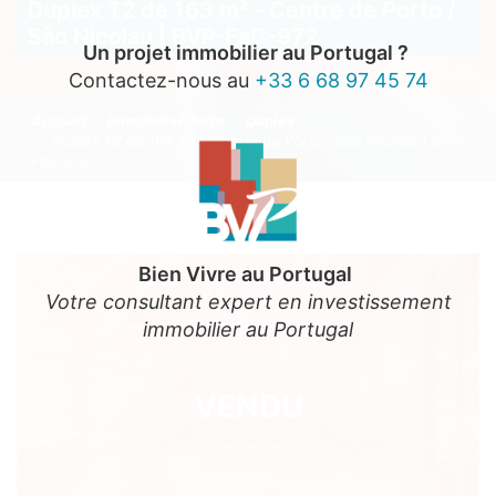
Duplex T2 de 163 m² - Centre de Porto /
São Nicolau | BVP-FaC-972
Un projet immobilier au Portugal ?
Contactez-nous au
+33 6 68 97 45 74
Accueil
Immobilier Porto
Duplex
Duplex T2 de 163 m² - Centre de Porto / São Nicolau | BVP-
FaC-972
Bien Vivre au Portugal
Votre consultant expert en investissement
immobilier au Portugal
VENDU