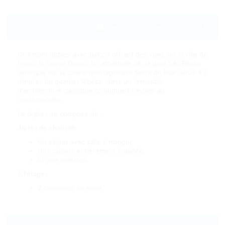
Description de la propriété
Charmant duplex avec balcon offrant des vues sur la ville de
Porto, le fleuve Douro, la cathédrale Sé, la gare São Bento
ainsi que sur la chaîne montagneuse Serra do Pilar. Situé à 2
minutes du quartier Ribeira, dans un immeuble
d'architecture classique conjuguant l'ancien au
contemporain.
Le duplex se compose de :
Au rez de chaussé:
Un séjour avec salle à manger,
Une cuisine entièrement équipée,
Et une toilettes.
A l'étage:
2 chambres en suite