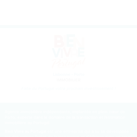
Lisbonne - Porto
IMMOBILIER
Faite du Portugal votre prochain investissement !
Agence immobilière indépendante, implantée en plein cœur de
Porto, experte dans le domaine de la transaction et l’estimation
immobilière au Portugal.
Bien Vivre au Portugal
est une entreprise qui a su se développée
sur des valeurs fortes de transparence et d'éthique dans un souci