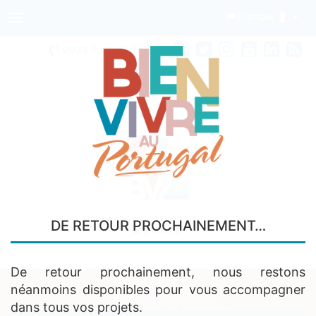
Français
Toggle
navigation
0033
6 68 97 45 74
Votre Agence Immobilière
DE RETOUR PROCHAINEMENT…
A PORTO
De retour prochainement, nous restons
néanmoins disponibles pour vous accompagner
dans tous vos projets.