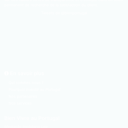
permanent de recherche de la satisfaction du client.
Tweets de @bienportugal
En savoir plus
Qui sommes nous ?
Pourquoi investir au Portugal
Nos partenaires
Nos services
Bien Vivre au Portugal
Mediação Imobiliária Lda