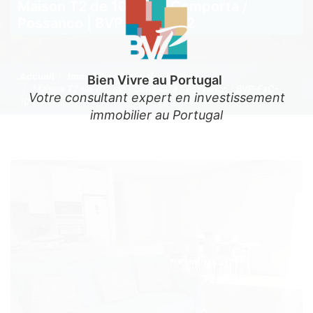
Maison T2 de 102 m² - Comporta /
Possanco | BVP-FaC-1062
Accueil
Immobilier Setúbal
Maison
Bien Vivre au Portugal
Maison T2 de 102 m² - Comporta / Possanco | BVP-FaC-
Votre consultant expert en investissement
1062
immobilier au Portugal