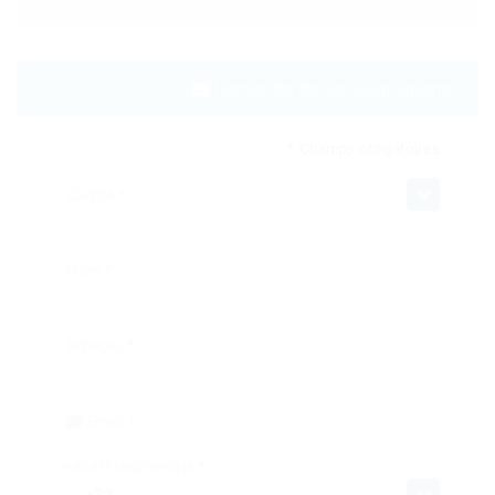
Demande de renseignements
* Champs obligatoires
Civilité *
Nom *
Prénom *
Email *
Indicatif téléphonique *
+33