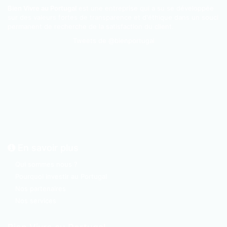
Bien Vivre au Portugal
est une entreprise qui a su se développée
sur des valeurs fortes de transparence et d'éthique dans un souci
permanent de recherche de la satisfaction du client.
Tweets de @bienportugal
En savoir plus
Qui sommes nous ?
Pourquoi investir au Portugal
Nos partenaires
Nos services