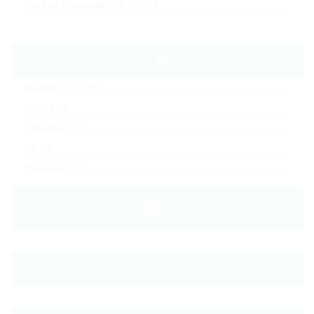
Type de transaction :
À vendre
Détails de la propriété
Surface :
102 m²
Pièces :
3
Chambres :
2
Wc :
1
Typologie :
T2
Imprimer