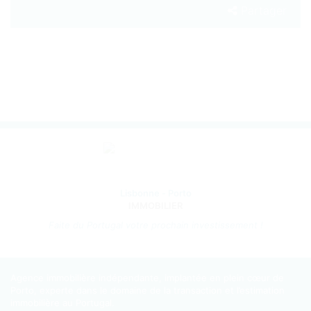
Partager
Lisbonne - Porto
IMMOBILIER
Faite du Portugal votre prochain investissement !
Agence immobilière indépendante, implantée en plein cœur de
Porto, experte dans le domaine de la transaction et l’estimation
immobilière au Portugal.