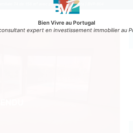
amiliale T4 de 158 m² avec piscine - Comporta | BVP-804
Bien Vivre au Portugal
consultant expert en investissement immobilier au P
ENDU