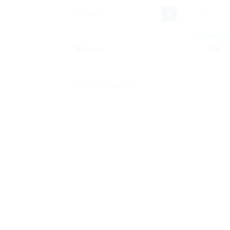
Civilité *
Nom *
Indicatif té
+33
Email *
Votre message *