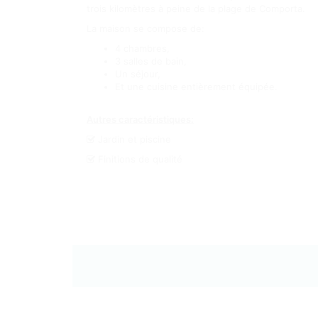
trois kilomètres à peine de la plage de Comporta.
La maison se compose de:
4 chambres,
3 salles de bain,
Un séjour,
Et une cuisine entièrement équipée.
Autres caractéristiques:
Jardin et piscine
Finitions de qualité