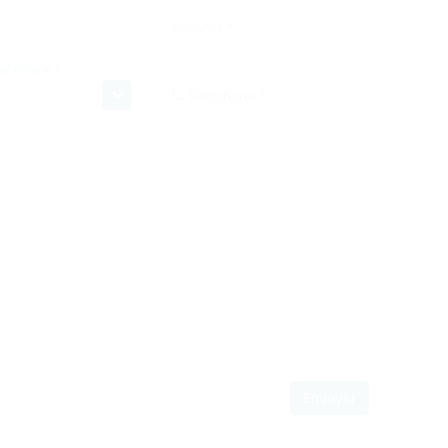
Prénom *
léphonique *
Téléphone *
Envoyer