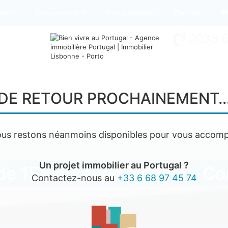
nce
Nos services
Nos actualités
Contact
0033
6
DE RETOUR PROCHAINEMENT
us restons néanmoins disponibles pour vous accomp
Un projet immobilier au Portugal ?
 de 158 m² avec piscine - 
Contactez-nous au
+33 6 68 97 45 74