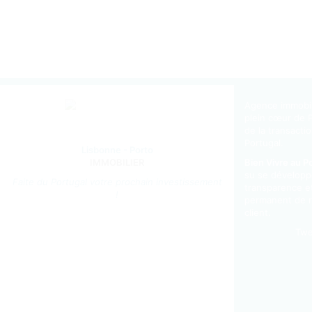
Agence immobil
plein cœur de 
de la transactio
Portugal.
Lisbonne - Porto
IMMOBILIER
Bien Vivre au P
su se développ
Faite du Portugal votre prochain investissement
transparence e
!
permanent de r
client.
Twe