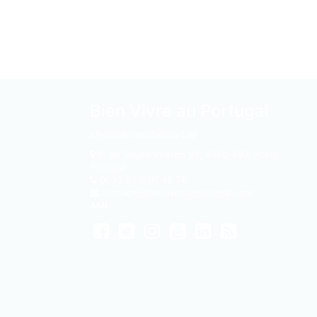
Bien Vivre au Portugal
Mediação Imobiliária Lda
R. de Sousa Viterbo 93
,
4050-593
,
Porto,
Portugal
0033 6 68 97 45 74
contact@bienvivreauportugal.com
AMI:
-