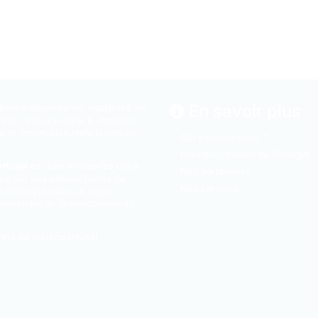
En savoir plus
ière indépendante, implantée en
Porto, experte dans le domaine
n et l’estimation immobilière au
Qui sommes nous ?
Pourquoi investir au Portugal
ortugal
est une entreprise qui a
Nos partenaires
ée sur des valeurs fortes de
Nos services
t d'éthique dans un souci
echerche de la satisfaction du
ets de @bienportugal