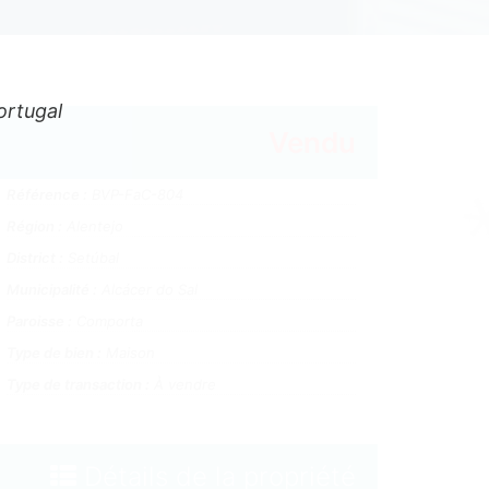
ortugal
Vendu
Référence :
BVP-FaC-804
Région :
Alentejo
District :
Setúbal
Municipalité :
Alcácer do Sal
Paroisse :
Comporta
Type de bien :
Maison
Type de transaction :
À vendre
Détails de la propriété