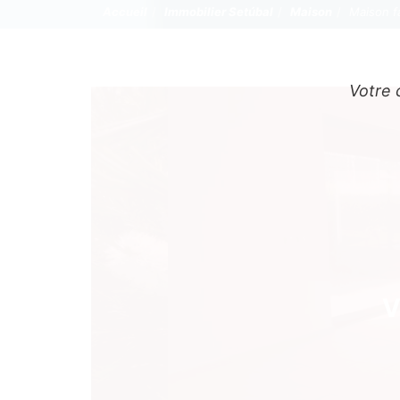
Accueil
Immobilier Setúbal
Maison
Maison f
Votre 
V